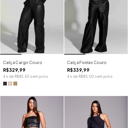
Calça Cargo Couro
Calça Fivelas Couro
R$329,99
R$339,99
4
x
de
R$82,50
sem juros
4
x
de
R$85,00
sem juros