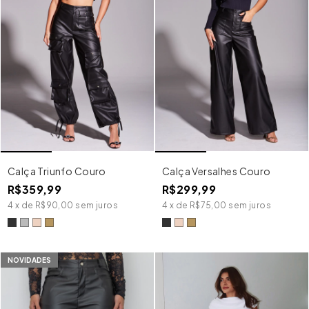
Calça Triunfo Couro
Calça Versalhes Couro
R$359,99
R$299,99
4
x
de
R$90,00
sem juros
4
x
de
R$75,00
sem juros
NOVIDADES