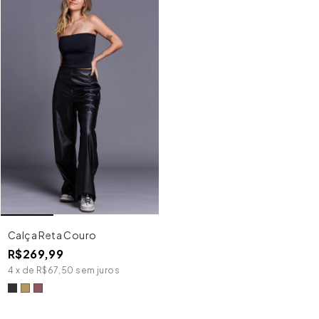
Calça Reta Couro
R$269,99
4
x
de
R$67,50
sem juros