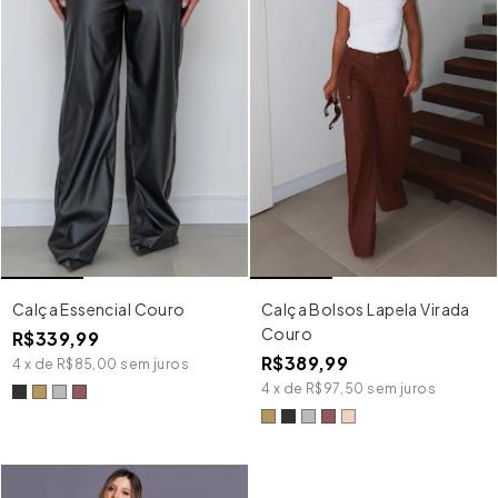
Calça Essencial Couro
Calça Bolsos Lapela Virada
Couro
R$339,99
R$389,99
4
x
de
R$85,00
sem juros
4
x
de
R$97,50
sem juros