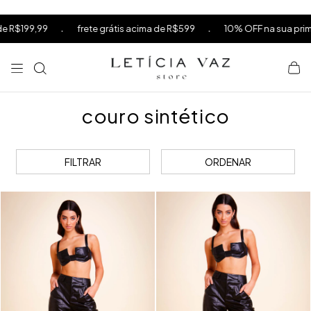
⁠
⁠
.
.
frete grátis acima de R$599
10% OFF na sua primeira comp
⁠
couro sintético
FILTRAR
ORDENAR