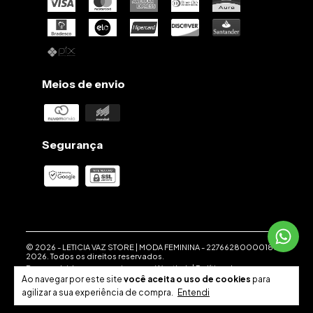
Meios de envio
Segurança
© 2026 -
LETICIA VAZ STORE | MODA FEMININA
-
22766280000186
-
2026. Todos os direitos reservados.
Desenvolvido em parceria com a
Weethub
|
Política de
Privacidade
.
Ao navegar por este site
você aceita o uso de cookies
para
agilizar a sua experiência de compra.
Entendi