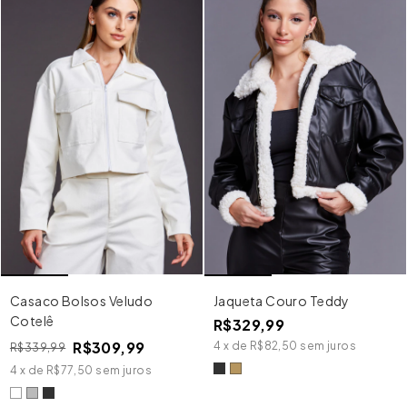
Casaco Bolsos Veludo
Jaqueta Couro Teddy
Cotelê
R$329,99
R$309,99
4
x
de
R$82,50
sem juros
R$339,99
4
x
de
R$77,50
sem juros