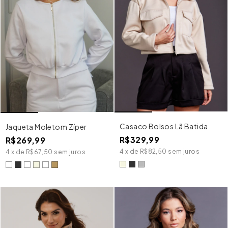
Casaco Bolsos Lã Batida
Jaqueta Moletom Zíper
R$329,99
R$269,99
4
x
de
R$82,50
sem juros
4
x
de
R$67,50
sem juros