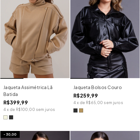
Jaqueta Bolsos Couro
Jaqueta Assimétrica Lã
Batida
R$259,99
R$399,99
4
x
de
R$65,00
sem juros
4
x
de
R$100,00
sem juros
-
30,00