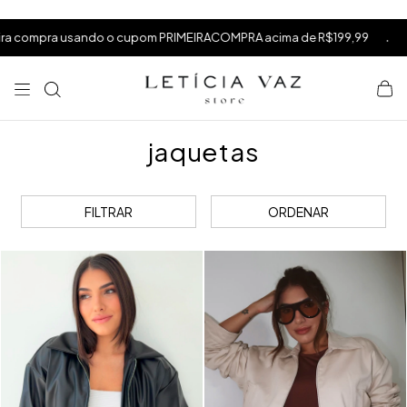
⁠
⁠
.
 o cupom PRIMEIRACOMPRA acima de R$199,99
frete grátis acima 
⁠
jaquetas
FILTRAR
ORDENAR