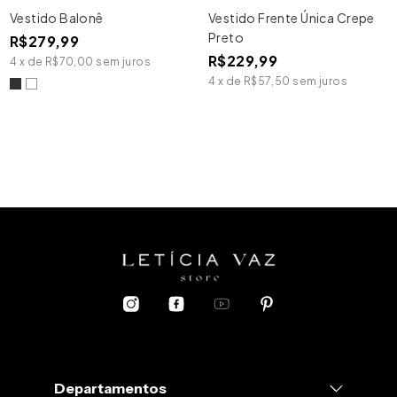
Vestido Balonê
Vestido Frente Única Crepe
Preto
R$279,99
R$229,99
4
x
de
R$70,00
sem juros
4
x
de
R$57,50
sem juros
Departamentos