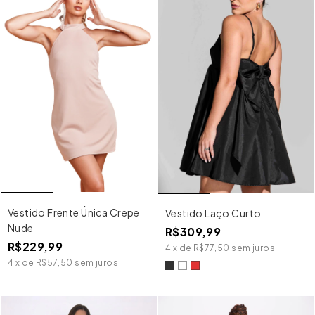
Vestido Frente Única Crepe
Vestido Laço Curto
Nude
R$309,99
R$229,99
4
x
de
R$77,50
sem juros
4
x
de
R$57,50
sem juros