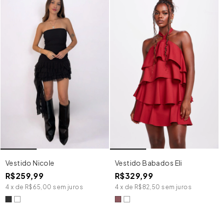
Vestido Nicole
Vestido Babados Eli
R$259,99
R$329,99
4
x
de
R$65,00
sem juros
4
x
de
R$82,50
sem juros