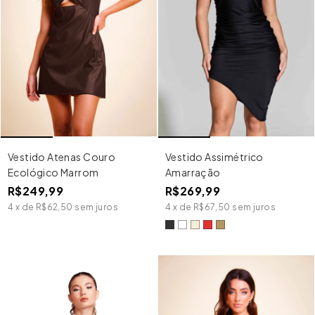
Vestido Atenas Couro
Vestido Assimétrico
Ecológico Marrom
Amarração
R$249,99
R$269,99
4
x
de
R$62,50
sem juros
4
x
de
R$67,50
sem juros