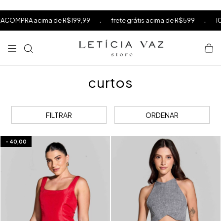
⁠
⁠
.
.
de R$199,99
frete grátis acima de R$599
10% OFF na sua pr
⁠
curtos
FILTRAR
ORDENAR
-
40,00