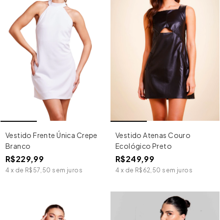
Vestido Frente Única Crepe
Vestido Atenas Couro
Branco
Ecológico Preto
R$229,99
R$249,99
4
x
de
R$57,50
sem juros
4
x
de
R$62,50
sem juros