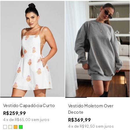
Vestido Capadócia Curto
Vestido Moletom Over
Decote
R$259,99
R$369,99
4
x
de
R$65,00
sem juros
4
x
de
R$92,50
sem juros