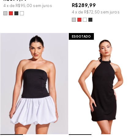
R$289,99
4
x
de
R$95,00
sem juros
4
x
de
R$72,50
sem juros
ESGOTADO