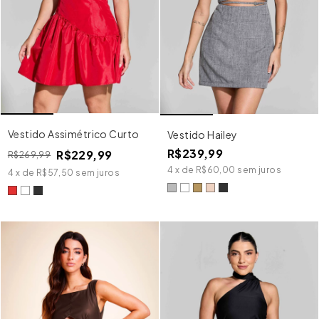
Vestido Assimétrico Curto
Vestido Hailey
R$239,99
R$229,99
R$269,99
4
x
de
R$60,00
sem juros
4
x
de
R$57,50
sem juros