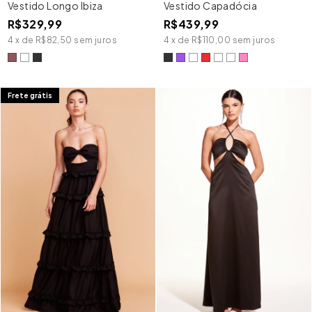
Vestido Longo Ibiza
Vestido Capadócia
R$329,99
R$439,99
4
x
de
R$82,50
sem juros
4
x
de
R$110,00
sem juros
Frete grátis