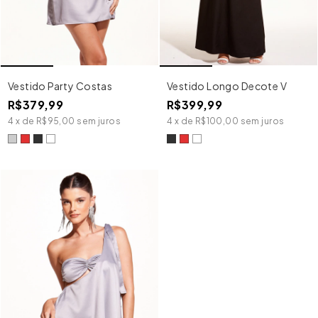
Vestido Party Costas
Vestido Longo Decote V
R$379,99
R$399,99
4
x
de
R$95,00
sem juros
4
x
de
R$100,00
sem juros