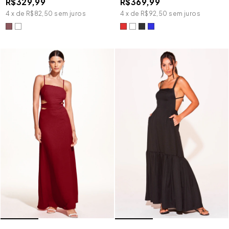
R$329,99
R$369,99
4
x
de
R$82,50
sem juros
4
x
de
R$92,50
sem juros