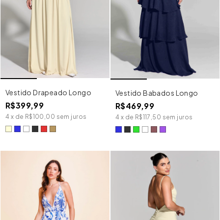
Vestido Drapeado Longo
Vestido Babados Longo
R$399,99
R$469,99
4
x
de
R$100,00
sem juros
4
x
de
R$117,50
sem juros