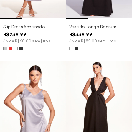
Slip Dress Acetinado
Vestido Longo Debrum
R$239,99
R$339,99
4
x
de
R$60,00
sem juros
4
x
de
R$85,00
sem juros