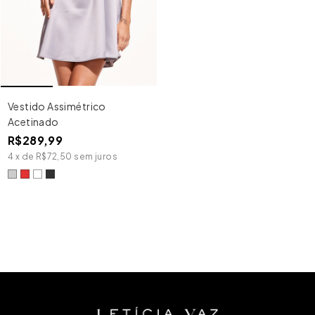
Vestido Assimétrico
Acetinado
R$289,99
4
x
de
R$72,50
sem juros