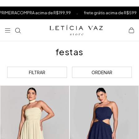
⁠
⁠
.
.
R$199,99
frete grátis acima de R$599
10% OFF na sua prime
⁠
festas
FILTRAR
ORDENAR