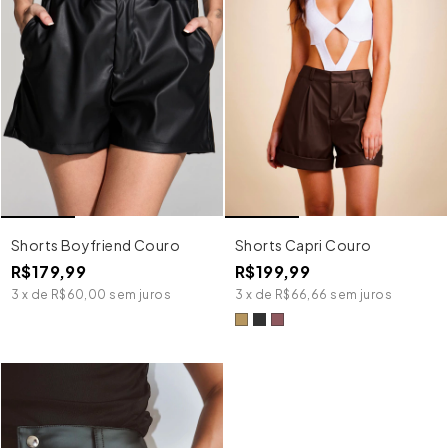
Shorts Boyfriend Couro
Shorts Capri Couro
R$179,99
R$199,99
3
x
de
R$60,00
sem juros
3
x
de
R$66,66
sem juros