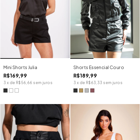
Mini Shorts Julia
Shorts Essencial Couro
R$169,99
R$189,99
3
x
de
R$56,66
sem juros
3
x
de
R$63,33
sem juros