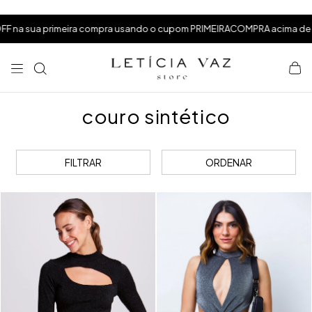
⁠
⁠
primeira compra usando o cupom PRIMEIRACOMPRA acima de R$199,99
⁠
couro sintético
FILTRAR
ORDENAR