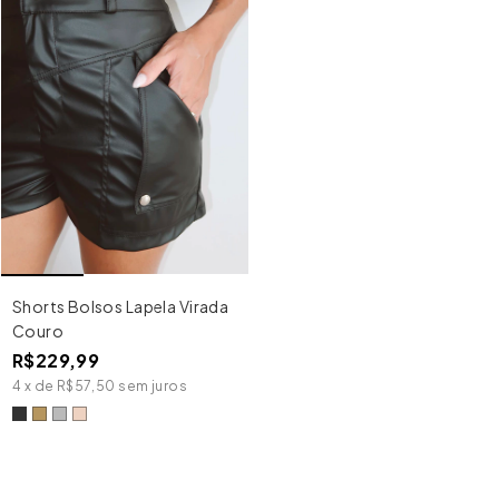
Shorts Bolsos Lapela Virada
Couro
R$229,99
4
x
de
R$57,50
sem juros