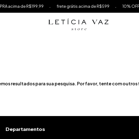
.
.
A acima de R$199,99
frete grátis acima de R$599
10% OFF na
mos resultados para sua pesquisa. Por favor, tente com outros f
Departamentos