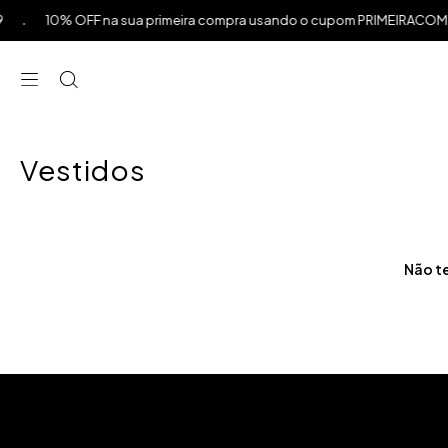
.
10% OFF na sua primeira compra usando o cupom PRIMEIRACOMPR
⁠
⁠
⁠
Vestidos
Não te