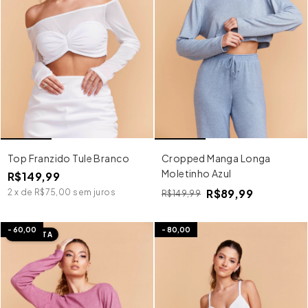
Top Franzido Tule Branco
Cropped Manga Longa
Moletinho Azul
R$149,99
R$89,99
2
x
de
R$75,00
sem juros
R$149,99
-
60,00
-
80,00
IMEDIATA