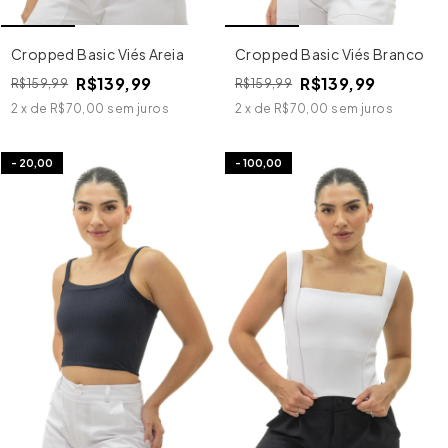
Cropped Basic Viés Areia
Cropped Basic Viés Branco
R$139,99
R$139,99
R$159,99
R$159,99
2
x
de
R$70,00
sem juros
2
x
de
R$70,00
sem juros
-
20,00
-
100,00