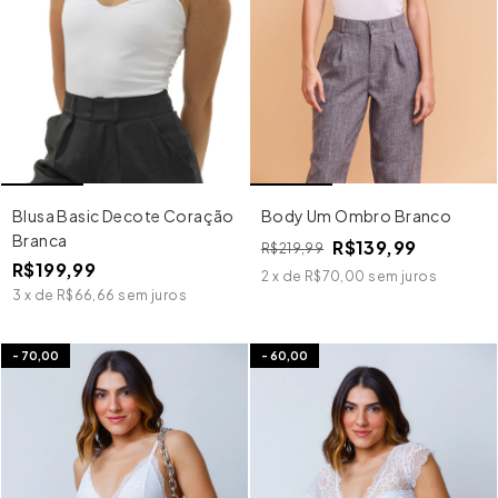
Body Um Ombro Branco
Blusa Basic Decote Coração
Branca
R$139,99
R$219,99
R$199,99
2
x
de
R$70,00
sem juros
3
x
de
R$66,66
sem juros
-
70,00
-
60,00