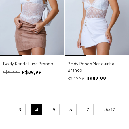
Body Renda Luna Branco
Body Renda Manguinha
Branco
R$89,99
R$159,99
R$89,99
R$149,99
3
4
5
6
7
...
de
17