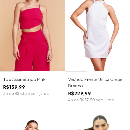
Top Assimétrico Pink
Vestido Frente Única Crepe
Branco
R$159,99
R$229,99
3
x
de
R$53,33
sem juros
4
x
de
R$57,50
sem juros