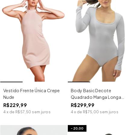
Vestido Frente Única Crepe
Body Basic Decote
Nude
Quadrado Manga Longa
Cinza
R$229,99
R$299,99
4
x
de
R$57,50
sem juros
4
x
de
R$75,00
sem juros
-
20,00