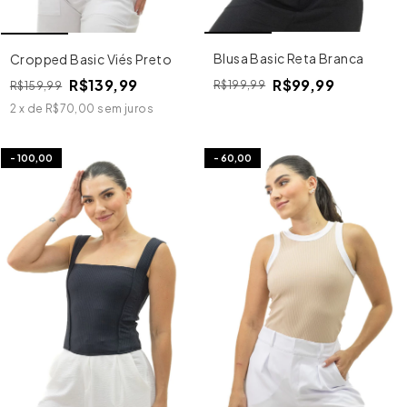
Blusa Basic Reta Branca
Cropped Basic Viés Preto
R$99,99
R$139,99
R$199,99
R$159,99
2
x
de
R$70,00
sem juros
-
100,00
-
60,00