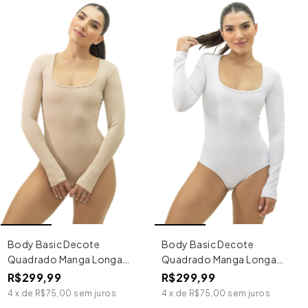
Body Basic Decote
Body Basic Decote
Quadrado Manga Longa
Quadrado Manga Longa
Areia
Branco
R$299,99
R$299,99
4
x
de
R$75,00
sem juros
4
x
de
R$75,00
sem juros