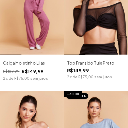
Calça Moletinho Lilás
Top Franzido Tule Preto
R$149,99
R$149,99
R$189,99
2
x
de
R$75,00
sem juros
2
x
de
R$75,00
sem juros
-
60,00
IMEDIATA