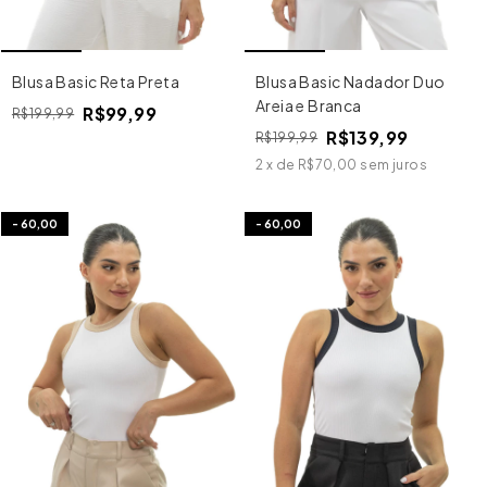
Blusa Basic Reta Preta
Blusa Basic Nadador Duo
Areia e Branca
R$99,99
R$199,99
R$139,99
R$199,99
2
x
de
R$70,00
sem juros
-
60,00
-
60,00