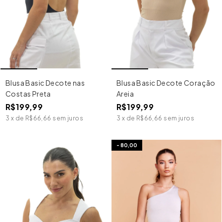
Blusa Basic Decote nas
Blusa Basic Decote Coração
Costas Preta
Areia
R$199,99
R$199,99
3
x
de
R$66,66
sem juros
3
x
de
R$66,66
sem juros
-
80,00