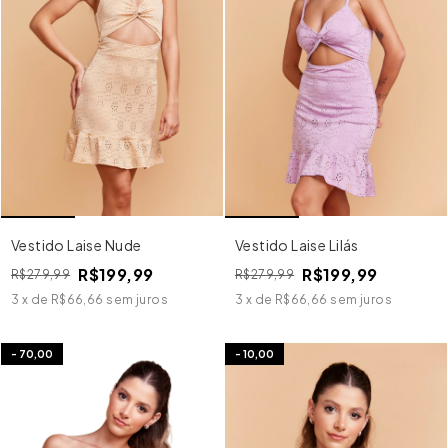
Vestido Laise Nude
Vestido Laise Lilás
R$199,99
R$199,99
R$279,99
R$279,99
3
x
de
R$66,66
sem juros
3
x
de
R$66,66
sem juros
-
70,00
-
10,00