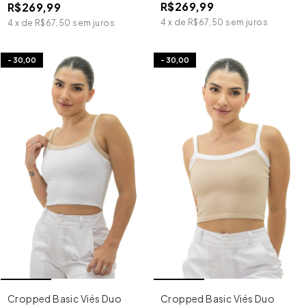
R$269,99
R$269,99
4
x
de
R$67,50
sem juros
4
x
de
R$67,50
sem juros
-
30,00
-
30,00
Cropped Basic Viés Duo
Cropped Basic Viés Duo