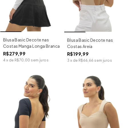
Blusa Basic Decote nas
Blusa Basic Decote nas
Costas Manga Longa Branca
Costas Areia
R$279,99
R$199,99
4
x
de
R$70,00
sem juros
3
x
de
R$66,66
sem juros