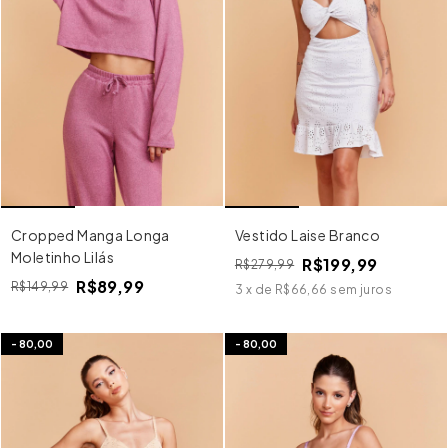
Cropped Manga Longa
Vestido Laise Branco
Moletinho Lilás
R$199,99
R$279,99
R$89,99
R$149,99
3
x
de
R$66,66
sem juros
-
80,00
-
80,00