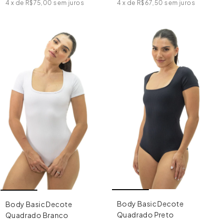
4
x
de
R$67,50
sem juros
4
x
de
R$75,00
sem juros
Body Basic Decote
Body Basic Decote
Quadrado Preto
Quadrado Branco