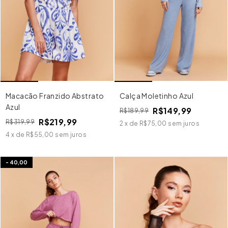
Macacão Franzido Abstrato
Calça Moletinho Azul
Azul
R$149,99
R$189,99
R$219,99
R$319,99
2
x
de
R$75,00
sem juros
4
x
de
R$55,00
sem juros
-
40,00