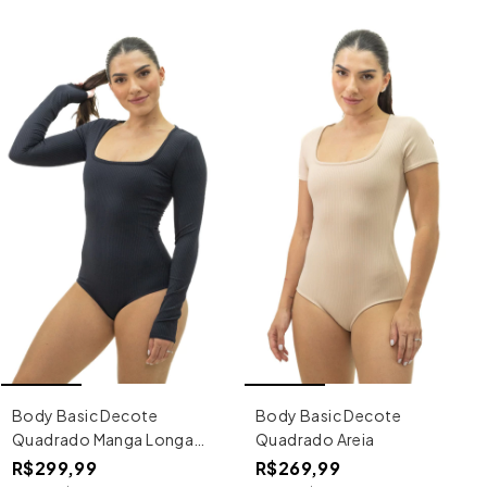
Body Basic Decote
Body Basic Decote
Quadrado Areia
Quadrado Manga Longa
Preto
R$269,99
R$299,99