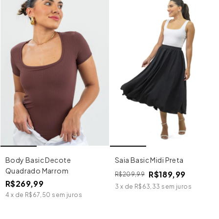
Body Basic Decote
Saia Basic Midi Preta
Quadrado Marrom
R$189,99
R$209,99
R$269,99
3
x
de
R$63,33
sem juros
4
x
de
R$67,50
sem juros